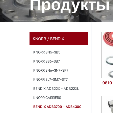
Продукты
KNORR / BENDIX
KNORR SN5-SB5
KNORR SB6-SB7
KNORR SN6-SN7-SK7
KNORR SL7-SM7-ST7
0810
BENDIX ADB22X - ADB22XL
KNORR CARRIERS
BENDIX ADB3700 - ADB4300