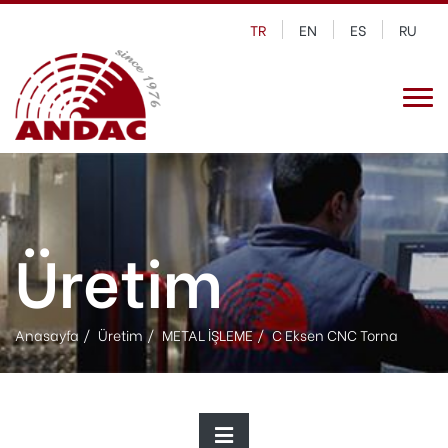
TR
EN
ES
RU
Üretim
Anasayfa
Üretim
METAL İŞLEME
C Eksen CNC Torna