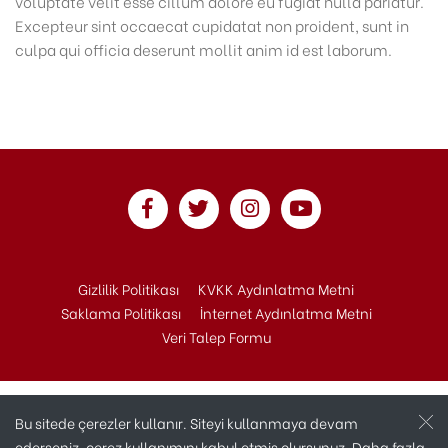
voluptate velit esse cillum dolore eu fugiat nulla pariatur.
Excepteur sint occaecat cupidatat non proident, sunt in
culpa qui officia deserunt mollit anim id est laborum.
Gizlilik Politikası
KVKK Aydınlatma Metni
Saklama Politikası
İnternet Aydınlatma Metni
Veri Talep Formu
Bu sitede çerezler kullanır. Siteyi kullanmaya devam
ederseniz, çerez kullanımını kabul etmiş olursunuz. Daha fazla