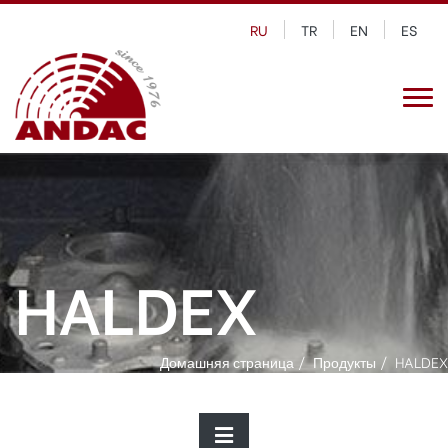
RU
TR
EN
ES
HALDEX
Домашняя страница
Продукты
HALDEX