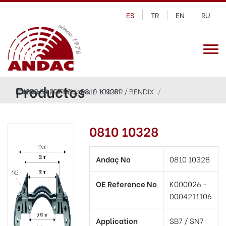
ES
TR
EN
RU
Productos
Startseite
KNORR CARRIERS
Productos
0810 10328
KNORR / BENDIX
0810 10328
Andaç No
0810 10328
OE Reference No
K000026 -
0004211106
Application
SB7 / SN7