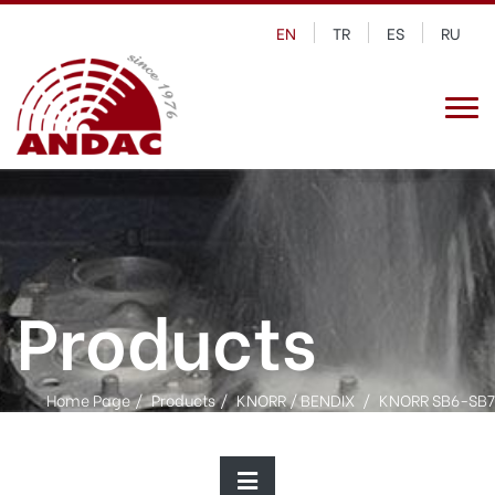
EN
TR
ES
RU
Products
Home Page
Products
KNORR / BENDIX
KNORR SB6-SB7