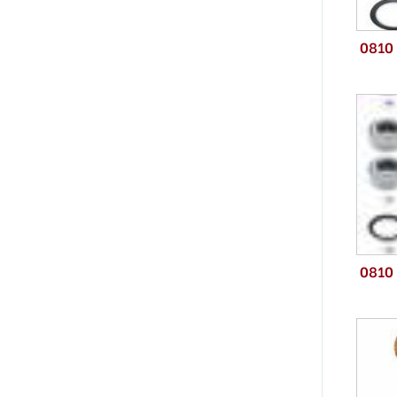
0810
0810