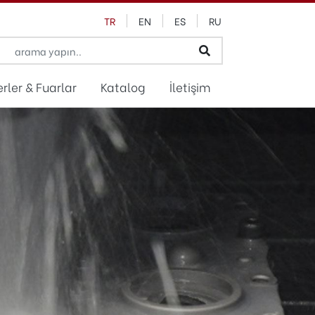
TR
EN
ES
RU
rler & Fuarlar
Katalog
İletişim