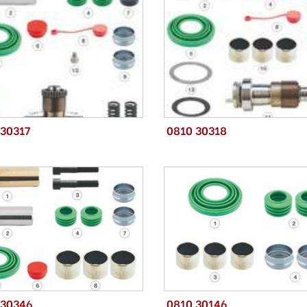
 30317
0810 30318
 30346
0810 30146