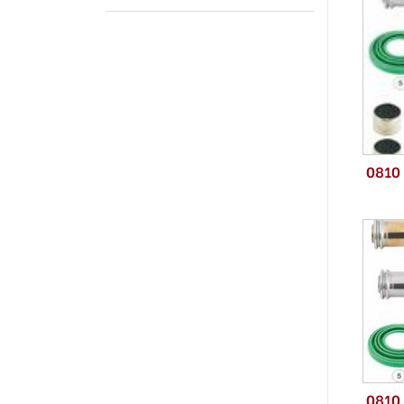
0810
0810