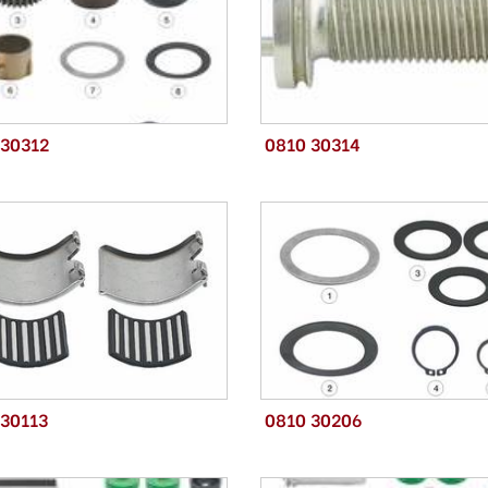
 30312
0810 30314
 30113
0810 30206