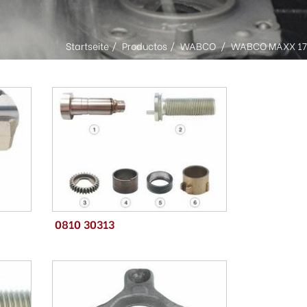
Startseite
Productos
WABCO
WABCO MAXX 17
0810 30313