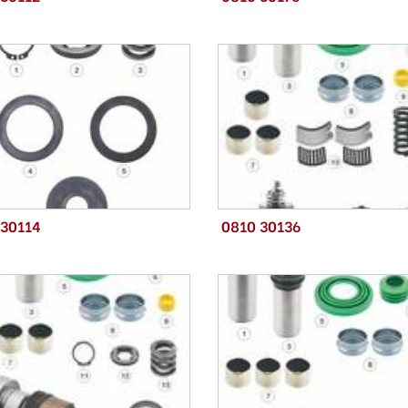
 30114
0810 30136